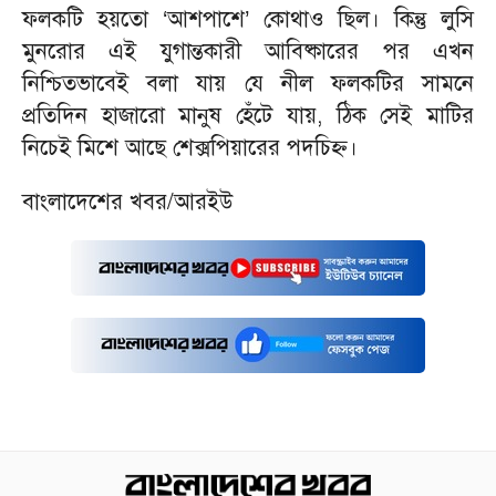
ফলকটি হয়তো ‘আশপাশে’ কোথাও ছিল। কিন্তু লুসি
মুনরোর এই যুগান্তকারী আবিষ্কারের পর এখন
নিশ্চিতভাবেই বলা যায় যে নীল ফলকটির সামনে
প্রতিদিন হাজারো মানুষ হেঁটে যায়, ঠিক সেই মাটির
নিচেই মিশে আছে শেক্সপিয়ারের পদচিহ্ন।
বাংলাদেশের খবর/আরইউ