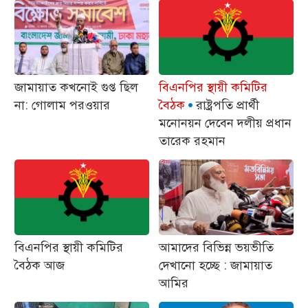
জামায়াত কখনোই গুপ্ত ছিল
বিএনপির স্থায়ী কমিটির
না: গোলাম পরওয়ার
বৈঠক
রাষ্ট্রপতি প্রার্থী
মনোনয়ন দেবেন দলীয় প্রধান
তারেক রহমান
বিএনপির স্থায়ী কমিটির
আমাদের বিভিন্ন ভয়ভীতি
বৈঠক আজ
দেখানো হচ্ছে : জামায়াত
আমির