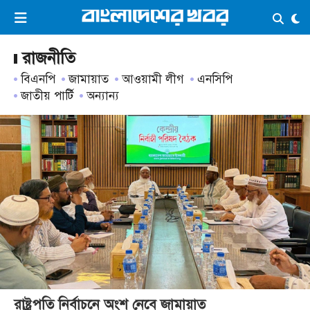
×
ভিডিও
ই-পেপার
লগইন
রাজনীতি
বিএনপি
জামায়াত
আওয়ামী লীগ
এনসিপি
জাতীয় পার্টি
অন্যান্য
প্রচ্ছদ
সর্বশেষ
সব বিভাগ
আর্কাইভ
কনভার্টার
রাষ্ট্রপতি নির্বাচনে অংশ নেবে জামায়াত