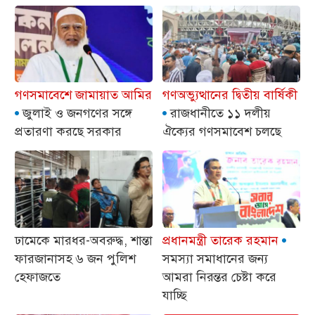
গণসমাবেশে জামায়াত আমির
গণঅভ্যুত্থানের দ্বিতীয় বার্ষিকী
‎জুলাই ও জনগণের সঙ্গে
রাজধানীতে ১১ দলীয়
প্রতারণা করছে সরকার
ঐক্যের গণসমাবেশ চলছে
ঢামেকে মারধর-অবরুদ্ধ, শান্তা
প্রধানমন্ত্রী তারেক রহমান
ফারজানাসহ ৬ জন পুলিশ
সমস্যা সমাধানের জন্য
হেফাজতে
আমরা নিরন্তর চেষ্টা করে
যাচ্ছি