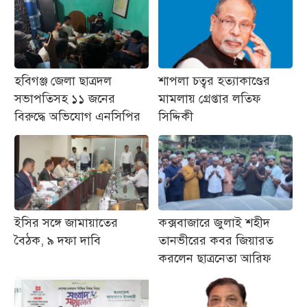
হবিগঞ্জ জেলা ছাত্রদল
শাপলা চত্বর হত্যাকাণ্ডের
সভাপতিসহ ১১ জনের
মামলায় গ্রেপ্তার লতিফ
বিরুদ্ধে অভিযোগ এনসিপির
সিদ্দিকী
ইসির সঙ্গে জামায়াতের
কক্সবাজারে জুলাই শহীদ
বৈঠক, ৯ দফা দাবি
তানভীরের কবর জিয়ারত
করলেন ছাত্রনেতা আরিফ