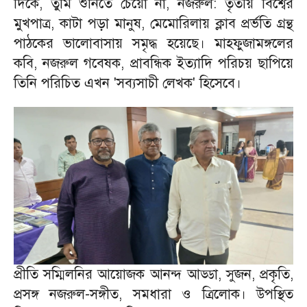
দিকে, তুমি শুনিতে চেয়ো না, নজরুল: তৃতীয় বিশ্বের
মুখপাত্র, কাটা পড়া মানুষ, মেমোরিলায় ক্লাব প্রর্ভতি গ্রন্থ
পাঠকের ভালোবাসায় সমৃদ্ধ হয়েছে। মাহফুজামঙ্গলের
কবি, নজরুল গবেষক, প্রাবন্ধিক ইত্যাদি পরিচয় ছাপিয়ে
তিনি পরিচিত এখন 'সব্যসাচী লেখক' হিসেবে।
প্রীতি সম্মিলনির আয়োজক আনন্দ আড্ডা, সুজন, প্রকৃতি,
প্রসঙ্গ নজরুল-সঙ্গীত, সমধারা ও ত্রিলোক। উপস্থিত