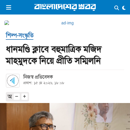
×
ভিডিও
ই-পেপার
লগইন
শিল্প-সংস্কৃতি
প্রচ্ছদ
সর্বশেষ
ধানমণ্ডি ক্লাবে বহুমাত্রিক মজিদ
সব বিভাগ
আর্কাইভ
মাহমুদকে নিয়ে প্রীতি সম্মিলনি
কনভার্টার
নিজস্ব প্রতিবেদক
প্রকাশ: ১৫ মে ২০২৬, ১৮:০৮
অ