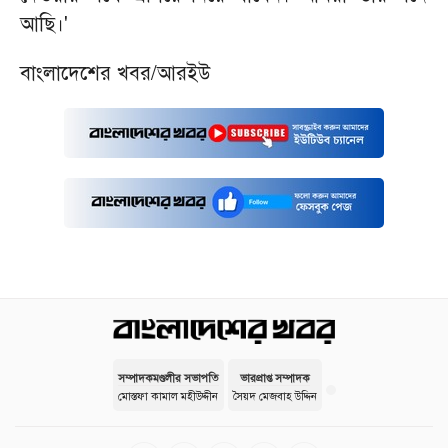
আছি।'
বাংলাদেশের খবর/আরইউ
সম্পাদকমণ্ডলীর সভাপতি
ভারপ্রাপ্ত সম্পাদক
মোস্তফা কামাল মহীউদ্দীন
সৈয়দ মেজবাহ উদ্দিন