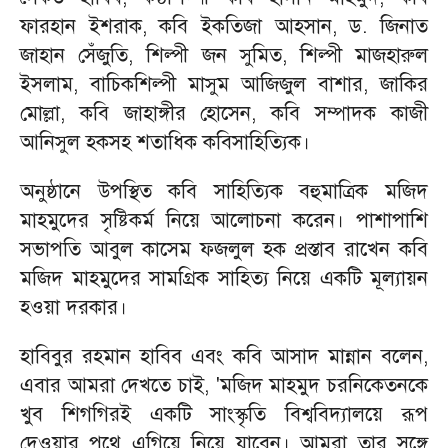
ফারহান ইশরাক, কবি ইকতিজা আহসান, ড. জিনাত
জাহান সেঁজুতি, শিল্পী জন সুমিত, শিল্পী মাজহারুল
ইসলাম, বাচিকশিল্পী মাসুম আজিজুল বাশার, জাকির
মোল্লা, কবি জাহাঙ্গীর হোসেন, কবি সম্পাদক কাজী
আনিসুল হকসহ শতাধিক কবিসাহিত্যিক।
অনুষ্ঠানে উপস্থিত কবি সাহিত্যিক বহুমাত্রিক মজিদ
মাহমুদের সৃষ্টিকর্ম নিয়ে আলোচনা করেন। পাশাপাশি
সভাপতি আবুল কাসেম ফজলুল হক প্রস্তাব রাখেন কবি
মজিদ মাহমুদের সামগ্রিক সাহিত্য নিয়ে একটি মূল্যায়ন
হওয়া দরকার।
হাবিবুর রহমান হাবিব এবং কবি আসাদ মান্নান বলেন,
এবার আমরা দেখতে চাই, 'মজিদ মাহমুদ চরনিকেতনকে
খুব শিগগিরই একটি সাংস্কৃতি বিশ্ববিদ্যালয়ে রূপ
দেওয়ার পথে এগিয়ে নিয়ে যাবেন। আমরা তার সঙ্গে