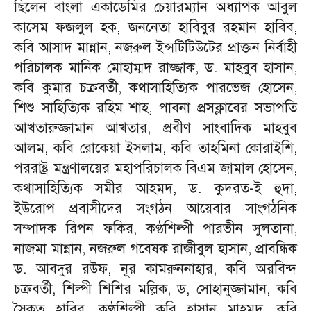
ছিলেন বাংলা একাডেমির চেয়ারম্যান অধ্যাপক আবুল
কাসেম ফজলুল হক, জননেতা হাবিবুর রহমান হাবিব,
কবি আসাদ মান্নান, নজরুল ইন্সটিটিউটের প্রাক্তন নির্বাহী
পরিচালক মানিক মোহাম্মদ রাজ্জাক, ড. মাহবুব হাসান,
কবি কুমার চক্রবর্তী, কথাসাহিত্যিক পারভেজ হোসেন,
শিশু সাহিত্যিক রহিম শাহ, পাবনা প্রসক্লাবের সভাপতি
আখতারুজ্জামান আখতার, প্রবীণ সাংবাদিক মাহবুব
আলম, কবি রোকেয়া ইসলাম, কবি তাহমিনা কোরাইশি,
পররাষ্ট্র মন্ত্রণালয়ের মহাপরিচালক বিএম জামাল হোসেন,
কথাসাহিত্যিক সমীর আহমদ, ড. কুদরত-ই হুদা,
ইউরোপ প্রবাসীদের সংগঠন আয়েবার সাংগঠনিক
সম্পাদক রিপন ফকির, কণ্ঠশিল্পী পারভীন সুলতানা,
নাজমা মান্নান, নজরুল গবেষক রাজীবুল হাসান, প্রাবন্ধিক
ড. আবদুর রউফ, নূর কামরুননাহার, কবি অরবিন্দ
চক্রবর্তী, শিল্পী শিশির মল্লিক, ড, সোহানুজ্জামান, কবি
সৈকত হাবিব, কণ্ঠশিল্পী কবি হাসান মাহমুদ, কবি