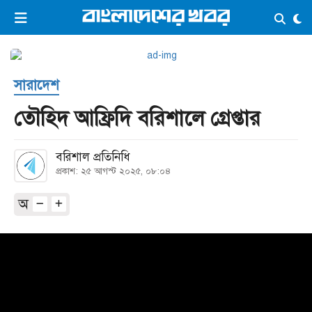
×
ভিডিও
ই-পেপার
লগইন
সারাদেশ
প্রচ্ছদ
সর্বশেষ
তৌহিদ আফ্রিদি বরিশালে গ্রেপ্তার
সব বিভাগ
আর্কাইভ
বরিশাল প্রতিনিধি
কনভার্টার
প্রকাশ: ২৫ আগস্ট ২০২৫, ০৮:০৪
অ