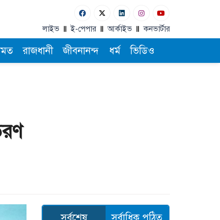
লাইভ
ই-পেপার
আর্কাইভ
কনভার্টার
ামত
রাজধানী
জীবনানন্দ
ধর্ম
ভিডিও
তরণ
সর্বশেষ
সর্বাধিক পঠিত