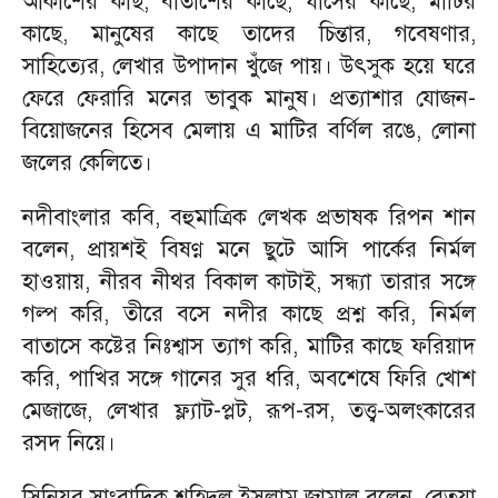
আকাশের কাছ, বাতাশের কাছে, ঘাসের কাছে, মাটির
কাছে, মানুষের কাছে তাদের চিন্তার, গবেষণার,
সাহিত্যের, লেখার উপাদান খুঁজে পায়। উৎসুক হয়ে ঘরে
ফেরে ফেরারি মনের ভাবুক মানুষ। প্রত্যাশার যোজন-
বিয়োজনের হিসেব মেলায় এ মাটির বর্ণিল রঙে, লোনা
জলের কেলিতে।
নদীবাংলার কবি, বহুমাত্রিক লেখক প্রভাষক রিপন শান
বলেন, প্রায়শই বিষণ্ণ মনে ছুটে আসি পার্কের নির্মল
হাওয়ায়, নীরব নীথর বিকাল কাটাই, সন্ধ্যা তারার সঙ্গে
গল্প করি, তীরে বসে নদীর কাছে প্রশ্ন করি, নির্মল
বাতাসে কষ্টের নিঃশ্বাস ত্যাগ করি, মাটির কাছে ফরিয়াদ
করি, পাখির সঙ্গে গানের সুর ধরি, অবশেষে ফিরি খোশ
মেজাজে, লেখার ফ্ল্যাট-প্লট, রূপ-রস, তত্ত্ব-অলংকারের
রসদ নিয়ে।
সিনিয়র সাংবাদিক শহিদুল ইসলাম জামাল বলেন, বেতুয়া