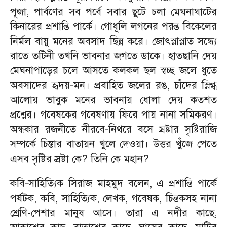
পূজা, পার্বণের সব পর্বে সবার ছুটে চলা মেঘনাঘাটের
কিনারের প্রশান্তি পার্কে। গোধূলি লগনের পরন্ত বিকেলের
নির্মল বায়ু মনের অবসাদ ছিন্ন করে। জোৎস্নাস্নাত সন্ধ্যে
রাতে তটিনী তখনি ভাবনার জগতে ডাকে। হাতছানি দেয়
মেঘনাপাড়ের চলে আসতে কলকল ছল স্বচ্ছ জলে ধুতে
অবসাদের হৃদয়-মন। প্রবাহিত জলের রঙ, চাঁদের স্নিগ্ধ
আলোয় ভাবুক মনের ভাবনায় ধোলা দেয় কতশত
প্রশ্নের। গবেষকের গবেষণায় ফিরে পায় নানা সমিকরণ।
অন্ধকার রজনীতে নীরবে-নিথরে বসে স্রষ্টার সৃষ্টিরাজি
সম্পর্কে চিন্তার বাতায়ন খুলে দেওয়া। উত্তর খুঁজে পেতে
এসব সৃষ্টির স্রষ্টা কে? তিনি কে মহান?
কবি-সাহিত্যিক সিরাজ মাহমুদ বলেন, এ প্রশান্তি পার্কে
পর্যটক, কবি, সাহিত্যিক, লেখক, গবেষক, চিন্তকসহ নানা
শ্রেণি-পেশার মানুষ আসে। তারা এ নদীর কাছে,