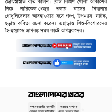
জোৎস্নাস্নাত রাত কাটান। কেউ বিস্তীর্ণ খোলা আকাশের
নিচে নারিকেল-খেজুর তলায় ঘাসের বিছানায়
গোধূলিবেলার আবহাওয়ায় বসে গল্প, উপন্যাস, নাটক,
ছড়াও কবিতা রচনা করেন। এছাড়াও শিশু-কিশোরদের
হৈ-হুল্লোড়ে প্রাণবন্ত সময় কাটে আগন্তুকদের।
সম্পাদকমণ্ডলীর সভাপতি
ভারপ্রাপ্ত সম্পাদক
মোস্তফা কামাল মহীউদ্দীন
সৈয়দ মেজবাহ উদ্দিন