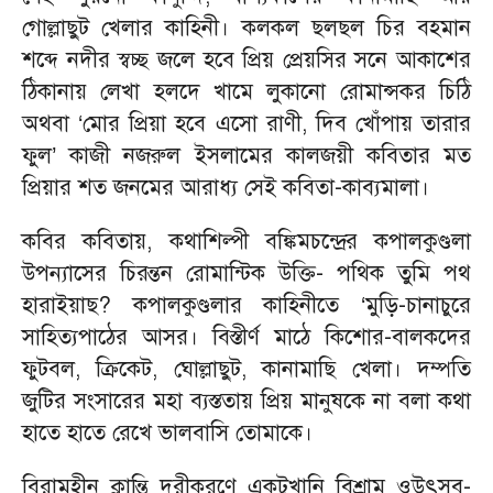
গোল্লাছুট খেলার কাহিনী। কলকল ছলছল চির বহমান
শব্দে নদীর স্বচ্ছ জলে হবে প্রিয় প্রেয়সির সনে আকাশের
ঠিকানায় লেখা হলদে খামে লুকানো রোমান্সকর চিঠি
অথবা ‘মোর প্রিয়া হবে এসো রাণী, দিব খোঁপায় তারার
ফুল’ কাজী নজরুল ইসলামের কালজয়ী কবিতার মত
প্রিয়ার শত জনমের আরাধ্য সেই কবিতা-কাব্যমালা।
কবির কবিতায়, কথাশিল্পী বঙ্কিমচন্দ্রের কপালকুণ্ডলা
উপন্যাসের চিরন্তন রোমান্টিক উক্তি- পথিক তুমি পথ
হারাইয়াছ? কপালকুণ্ডলার কাহিনীতে ‘মুড়ি-চানাচুরে
সাহিত্যপাঠের আসর। বিস্তীর্ণ মাঠে কিশোর-বালকদের
ফুটবল, ক্রিকেট, ঘোল্লাছুট, কানামাছি খেলা। দম্পতি
জুটির সংসারের মহা ব্যস্ততায় প্রিয় মানুষকে না বলা কথা
হাতে হাতে রেখে ভালবাসি তোমাকে।
বিরামহীন ক্লান্তি দূরীকরণে একটুখানি বিশ্রাম ওউৎসব-