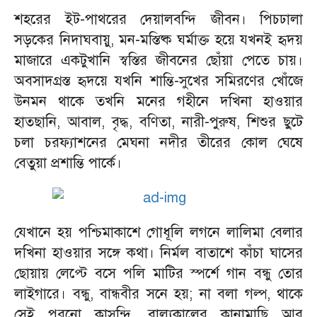
শহরের ইট-পাথরের দেয়ালবন্দি জীবন। পিচঢালা
সড়কের নিদাঘবায়ু, মন-মস্তিষ্ক ঘর্মাক্ত হয়ে যখনই হৃদয়
মাজারে একটুখানি স্বস্তির জীবনের ছোঁয়া পেতে চায়।
অবসাদগ্রস্ত হৃদয়ে যখনি শান্তি-সুখের সমিরণের খোঁজে
উনমন থাকে তখনি মনের গহীনে দখিনা হাওয়ার
হাতছানি, আবাল, বৃদ্ধ, বণিতা, নারী-পুরুষ, শিশুর ছুটে
চলা চরফ্যাশনের মেঘনা নদীর তীরের কোল ঘেষে
বেতুয়া প্রশান্তি পার্কে।
যেখানে হয় পশ্চিমাকাশে গোধূলি লগনে লালিমা বেলার
দখিনা হাওয়ার সঙ্গে কথা। নির্মল বাতাশে কাঁচা ঘাসের
ছোয়ায় লেপ্টে বসে পলি মাটির স্পর্শে গান বন্ধু তোর
লাইগারে। বন্ধু, বান্ধবীর সনে হয়; না বলা গল্প, থাকে
সেই পুরনো কাসুন্দি, বাল্যকালের কানামাছি আর