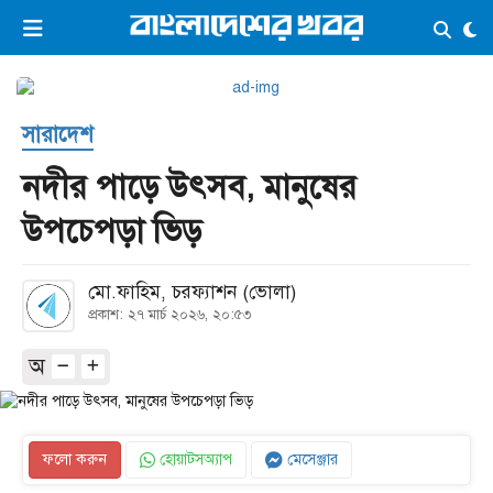
×
ভিডিও
ই-পেপার
লগইন
সারাদেশ
প্রচ্ছদ
সর্বশেষ
নদীর পাড়ে উৎসব, মানুষের
সব বিভাগ
আর্কাইভ
উপচেপড়া ভিড়
কনভার্টার
মো.ফাহিম, চরফ্যাশন (ভোলা)
প্রকাশ: ২৭ মার্চ ২০২৬, ২০:৫৩
অ
ফলো করুন
হোয়াটসঅ্যাপ
মেসেঞ্জার