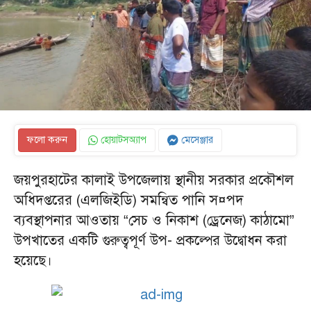
ফলো করুন
হোয়াটসঅ্যাপ
মেসেঞ্জার
জয়পুরহাটের কালাই উপজেলায় স্থানীয় সরকার প্রকৌশল
অধিদপ্তরের (এলজিইডি) সমন্বিত পানি স¤পদ
ব্যবস্থাপনার আওতায় “সেচ ও নিকাশ (ড্রেনেজ) কাঠামো”
উপখাতের একটি গুরুত্বপূর্ণ উপ- প্রকল্পের উদ্বোধন করা
হয়েছে।