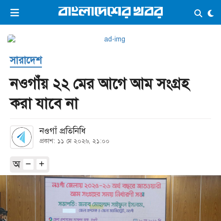
×
ভিডিও
ই-পেপার
লগইন
সারাদেশ
প্রচ্ছদ
সর্বশেষ
নওগাঁয় ২২ মের আগে আম সংগ্রহ
সব বিভাগ
আর্কাইভ
করা যাবে না
কনভার্টার
নওগাঁ প্রতিনিধি
প্রকাশ: ১১ মে ২০২৬, ২১:০০
অ