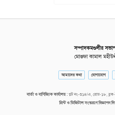
সম্পাদকমণ্ডলীর সভা
মোস্তফা কামাল মহীউদ্
আমাদের কথা
যোগাযোগ
বার্তা ও বাণিজ্যিক কার্যালয় :
প্লট নং-৩১৪/এ, রোড-১৮, ব্
প্রিন্ট ও ডিজিটাল
সংস্করণে বিজ্ঞাপন 