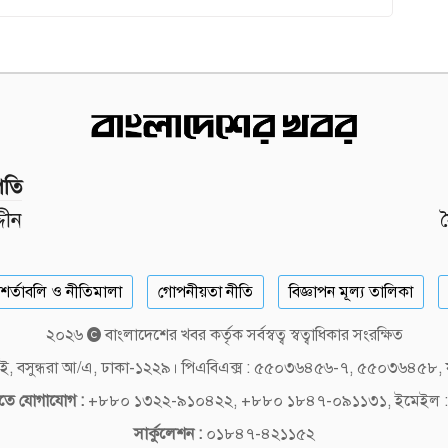
পতি
দীন
শর্তাবলি ও নীতিমালা
গোপনীয়তা নীতি
বিজ্ঞাপন মূল্য তালিকা
২০২৬
বাংলাদেশের খবর কর্তৃক সর্বস্বত্ব স্বত্বাধিকার সংরক্ষিত
লক-ই, বসুন্ধরা আ/এ, ঢাকা-১২২৯। পিএবিএক্স : ৫৫০৩৬৪৫৬-৭, ৫৫০৩৬৪৫৮
দিতে যোগাযোগ :
+৮৮০ ১৩২২-৯১০৪২২, +৮৮০ ১৮৪৭-০৯১১৩১, ইমেইল :
সার্কুলেশন :
০১৮৪৭-৪২১১৫২