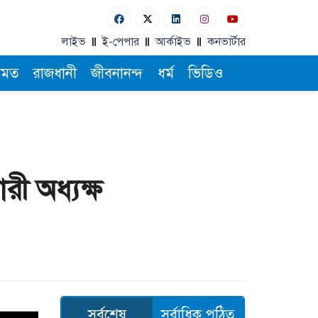
লাইভ
ই-পেপার
আর্কাইভ
কনভার্টার
ামত
রাজধানী
জীবনানন্দ
ধর্ম
ভিডিও
ী অধ্যক্ষ
সর্বশেষ
সর্বাধিক পঠিত