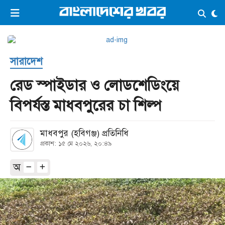
×
ভিডিও
ই-পেপার
লগইন
সারাদেশ
প্রচ্ছদ
সর্বশেষ
রেড স্পাইডার ও লোডশেডিংয়ে
সব বিভাগ
আর্কাইভ
বিপর্যস্ত মাধবপুরের চা শিল্প
কনভার্টার
মাধবপুর (হবিগঞ্জ) প্রতিনিধি
প্রকাশ: ১৫ মে ২০২৬, ২০:৪৯
অ