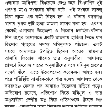
এলাকায় আধিপত্য বিস্তারকে কেন্দ্র করে বিএনপির দুই
গ্রুপের মধ্যে সংঘর্ষের ঘটনা ঘটে। ওই সংঘর্ষে লাভলু
মিয়া নামে এক কর্মী নিহত হন। এ ঘটনায় বদরগঞ্জ
থানায় পৃথক দুটি হত্যা মামলা দায়ের করা হয়। এরপর
থেকেই এলাকায় উত্তেজনা ও বিরোধ চলছিল।ঘটনার
দিন রংপুর আদালতে একটি মামলায় হাজিরা দিতে যান
কিশোর গ্যাংয়ের সদস্য মমিনুলসহ পাঁচজন। একই
সময়ে আদালতে উপস্থিত ছিলেন আরেক মামলার
আসামি ফিরোজ শাহসহ তার অনুসারীরা। আদালত
প্রাঙ্গণে ফিরোজ শাহের অনুসারীদের সঙ্গে মমিনুল গ্রুপের
সংঘর্ষ বাঁধে। এতে উভয়পক্ষের কয়েকজন আহত হন।
পরে পরিস্থিতি সাময়িকভাবে শান্ত হলেও আদালত থেকে
বদরগঞ্জে ফেরার পর আবারও উত্তেজনা ছড়িয়ে পড়ে।
অভিযোগ রয়েছে, প্রতিশোধ নিতে মমিনুল ও তার
অনুসারীরা দেশীয় অস্ত্র নিয়ে প্রতিপক্ষকে খুঁজতে শুরু
করেন। একপর্যায়ে তারা ফিরোজ শাহের বাড়িতে হামলার