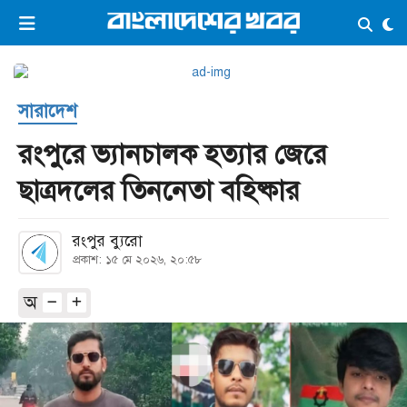
×
ভিডিও
ই-পেপার
লগইন
সারাদেশ
প্রচ্ছদ
সর্বশেষ
রংপুরে ভ্যানচালক হত্যার জেরে
সব বিভাগ
আর্কাইভ
ছাত্রদলের তিননেতা বহিষ্কার
কনভার্টার
রংপুর ব্যুরো‎
প্রকাশ: ১৫ মে ২০২৬, ২০:৫৮
অ