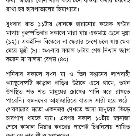
কথা। মায়ের কোল খালি করে চলে যাওয়া কথার মরদেহ
রাখা হয় হাসপাতালের হিমাগারে।
বুধবার রাত ১১টায় বোনকে হারানোর কয়েক ঘণ্টার
মাথায় বৃহস্পতিবার সকালে মারা যায় একমাত্র ছেলে মুন্না
(১২)। একইদিন বিকেলে না ফেরার দেশে চলে যায় মেঝ
মেয়ে মুন্নী (৯)। শুক্রবার সকাল ৮টায় শেষ নিশ্বাস ত্যাগ
করেন মা সালমা বেগম (৪০)।
শনিবার সকালে যখন মা ও তিন সন্তানের লাশবাহী
অ্যাম্বুলেন্সটি কাড়াল বাড়ির উঠানে এসে থামে, তখন
উপস্থিত শত শত মানুষের চোখের পানি ধরে রাখতে
পারেনি। স্বজনদের আহাজারিতে বাতাস ভারী হয়ে ওঠে।
শেষবারের মতো একনজর দেখতে আসা মানুষের ভিড়ে
চারপাশ থমকে যায়। এরপর সকাল ১০টায় জানাজা
শেষে কামাল মিয়ার কবরের পাশেই চিরনিদ্রায় শায়িত
করা হয় তার স্ত্রী ও সন্তানদের।