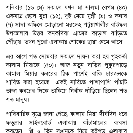
শনিবার (১৬ মে) সকালে যখন মা সালমা বেগম (৪০)
একমাত্র ছেলে মুন্না (১২), দুই মেয়ে মুন্নী (৯) ও কথার
(৭) সাদা কফিনে মোড়ানো মরদেহ পটুয়াখালীর বাউফল
উপজেলার উত্তর কনকদিয়া গ্রামের কাড়াল বাড়িতে
পৌঁছায়, তখন পুরো এলাকায় শোকের ছায়া নেমে আসে।
এর আগে গত সোমবার সকালে দাফন করা হয় গৃহকর্তা
কালাম মিয়াকে (৫০)। আজ নতুন বাড়ির পুকুরপাড়ে
কামাল মিয়ার কবরের ঠিক পাশেই বাকি চারজনকে
শায়িত করা হয়েছে। একই সারিতে পাশাপাশি পাঁচটি
তাজা কবরের দিকে তাকিয়ে নির্বাক দাঁড়িয়ে ছিলেন শত
শত মানুষ।
পারিবারিক সূত্রে জানা গেছে, কালাম মিয়া দীর্ঘদিন ধরে
ফতুল্লার সাইনবোর্ড এলাকায় কাঁচামালের ব্যবসা
করতেন। স্ত্রী ও তিন সন্তানকে নিয়ে ভুইগড় এলাকার