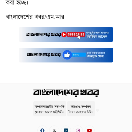
করা হচ্ছে।
বাংলাদেশের খবর/এম.আর
সম্পাদকমণ্ডলীর সভাপতি
ভারপ্রাপ্ত সম্পাদক
মোস্তফা কামাল মহীউদ্দীন
সৈয়দ মেজবাহ উদ্দিন