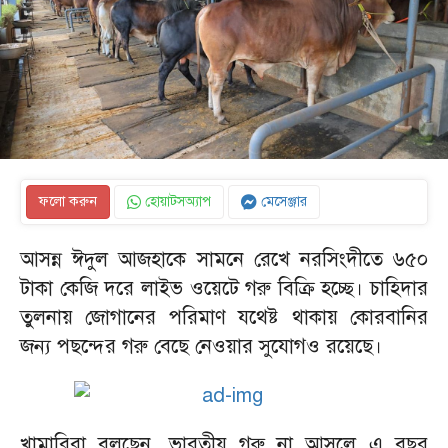
ফলো করুন
হোয়াটসঅ্যাপ
মেসেঞ্জার
আসন্ন ঈদুল আজহাকে সামনে রেখে নরসিংদীতে ৬৫০
টাকা কেজি দরে লাইভ ওয়েটে গরু বিক্রি হচ্ছে। চাহিদার
তুলনায় জোগানের পরিমাণ যথেষ্ট থাকায় কোরবানির
জন্য পছন্দের গরু বেছে নেওয়ার সুযোগও রয়েছে।
খামারিরা বলছেন, ভারতীয় গরু না আসলে এ বছর