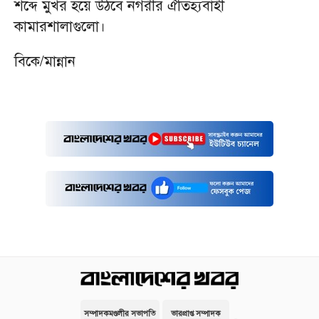
শব্দে মুখর হয়ে উঠবে নগরীর ঐতিহ্যবাহী
কামারশালাগুলো।
বিকে/মান্নান
সম্পাদকমণ্ডলীর সভাপতি
ভারপ্রাপ্ত সম্পাদক