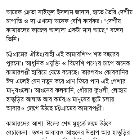
আরেক ক্রেতা সাইফুল ইসলাম জানান, হাতে তৈরি দেশীয়
চাপাতি ও দা এখনো অনেক বেশি কার্যকর। “দেশীয়
কামারদের কাজের আলাদা একটা মান আছে,” বলেন
তিনি।
চট্টগ্রামের ঐতিহ্যবাহী এই কামারশিল্প শত বছরের
পুরনো। আধুনিক প্রযুক্তি ও বিদেশি পণ্যের চাপে অনেক
কামারপল্লী হারিয়ে যেতে বসেছে। তারপরও কোরবানির
ঈদ এলেই যেন নতুন করে প্রাণ ফিরে পান এই পেশার
মানুষগুলো। আগুনের ঝলকানি, ধোঁয়ার কুণ্ডলী, লোহায়
হাতুড়ির আঘাত আর কর্মব্যস্ত মানুষের ছুটে চলায়
আবারও জেগে উঠছে চট্টগ্রামের কামারপল্লী।
কামারদের আশা, ঈদের শেষ মুহূর্তে জমে উঠবে
বেচাকেনা। তখন আবারও আগুনের উত্তাপ আর হাতুড়ির