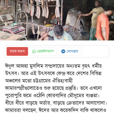
ফলো করুন
হোয়াটসঅ্যাপ
মেসেঞ্জার
ঈদুল আজহা মুসলিম সম্প্রদায়ের অন্যতম বৃহৎ ধর্মীয়
উৎসব। আর এই উৎসবকে কেন্দ্র করে দেশের বিভিন্ন
অঞ্চলের মতো চট্টগ্রামের ঐতিহ্যবাহী
কামারপল্লীগুলোতেও শুরু হয়েছে প্রস্তুতি। তবে এখনো
পুরোপুরি জমে ওঠেনি কোরবানির মৌসুমের ব্যস্ততা।
ধীরে ধীরে বাড়ছে অর্ডার, বাড়ছে ক্রেতাদের আনাগোনা।
কামাররা বলছেন, ঈদের আর কয়েকদিন বাকি থাকলেও