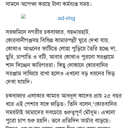
সামনে অপেক্ষা করছে টানা কর্মব্যস্ত সময়।
সরজমিনে নগরীর চকবাজার, বহদ্দারহাট,
কোরবানীগঞ্জসহ বিভিন্ন কামারপল্লী ঘুরে দেখা যায়,
কোথাও আগুনের ভাটিতে লোহা পুড়িয়ে তৈরি হচ্ছে দা,
ছুরি, চাপাতি ও বটি, আবার কোথাও পুরনো সরঞ্জামে
শান দিচ্ছেন কারিগররা। কিছু দোকানে কোরবানির
সরঞ্জাম সাজিয়ে রাখা হলেও এখনো বড় ধরনের ভিড়
দেখা যায়নি।
চকবাজার এলাকার কামার আবদুল কাদের প্রায় ২৫ বছর
ধরে এই পেশার সঙ্গে জড়িত। তিনি বলেন,“কোরবানির
সময়টাই আমাদের সবচেয়ে গুরুত্বপূর্ণ মৌসুম। এখনো
পুরো চাপ শুরু হয়নি। তবে প্রতিদিন অর্ডার বাড়ছে।