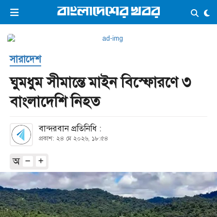
×
ভিডিও
ই-পেপার
লগইন
সারাদেশ
প্রচ্ছদ
সর্বশেষ
ঘুমধুম সীমান্তে মাইন বিস্ফোরণে ৩
সব বিভাগ
আর্কাইভ
বাংলাদেশি নিহত
কনভার্টার
বান্দরবান প্রতিনিধি :
প্রকাশ: ২৪ মে ২০২৬, ১৮:৫৪
অ