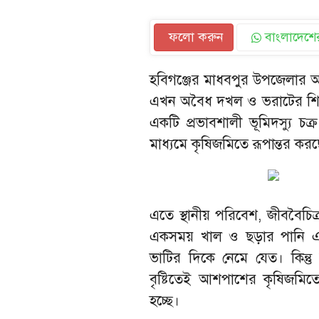
ফলো করুন
বাংলাদেশের
হবিগঞ্জের মাধবপুর উপজেলার আন্
এখন অবৈধ দখল ও ভরাটের শিকার
একটি প্রভাবশালী ভূমিদস্যু 
মাধ্যমে কৃষিজমিতে রূপান্তর কর
এতে স্থানীয় পরিবেশ, জীববৈচিত্
একসময় খাল ও ছড়ার পানি এসে
ভাটির দিকে নেমে যেত। কিন্
বৃষ্টিতেই আশপাশের কৃষিজমিত
হচ্ছে।