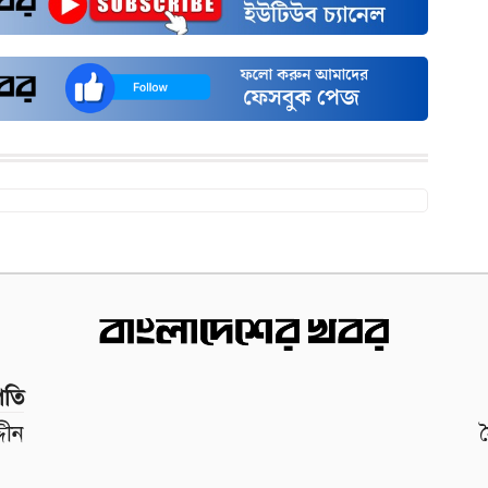
পতি
দীন