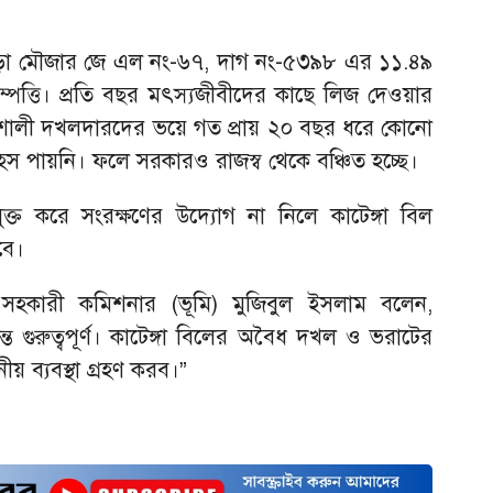
দিউড়া মৌজার জে এল নং-৬৭, দাগ নং-৫৩৯৮ এর ১১.৪৯
ম্পত্তি। প্রতি বছর মৎস্যজীবীদের কাছে লিজ দেওয়ার
রভাবশালী দখলদারদের ভয়ে গত প্রায় ২০ বছর ধরে কোনো
স পায়নি। ফলে সরকারও রাজস্ব থেকে বঞ্চিত হচ্ছে।
মুক্ত করে সংরক্ষণের উদ্যোগ না নিলে কাটেঙ্গা বিল
বে।
হকারী কমিশনার (ভূমি) মুজিবুল ইসলাম বলেন,
্ত গুরুত্বপূর্ণ। কাটেঙ্গা বিলের অবৈধ দখল ও ভরাটের
য় ব্যবস্থা গ্রহণ করব।
”