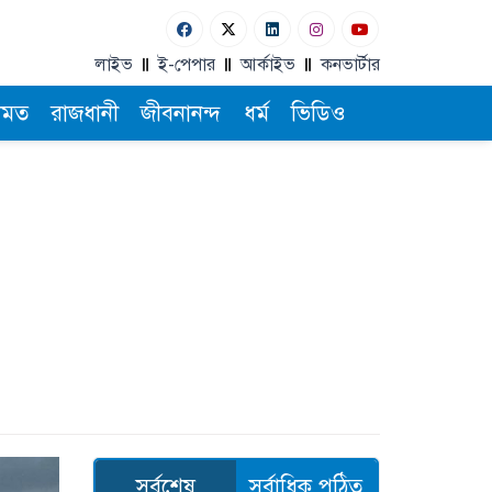
লাইভ
ই-পেপার
আর্কাইভ
কনভার্টার
ামত
রাজধানী
জীবনানন্দ
ধর্ম
ভিডিও
সর্বশেষ
সর্বাধিক পঠিত