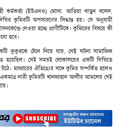
হী কর্মকর্তা (ইউএনও) মোসা. আতিয়া খাতুন বলেন,
 দিঘির কুমিরটি অপসারণের সিদ্ধান্ত হয়। সে অনুযায়ী
বাসনকেন্দ্রে নেওয়া হচ্ছে প্রাণীটিকে। কুমিরের বিষয়ে কী
নানো হবে।
কটি কুকুরকে টেনে নিয়ে যায়, সেই ঘটনা সামাজিক
িত হয়েছিল। সেই সময়ই লোকালয়ের একটি দিঘিতে
ন উঠে। মাজারের ঐতিহ্যের সঙ্গে কুমির সম্পর্কিত হলেও
া একমাত্র নারী কুমিরটি খানজাহান আলীর আমলের সেই
যায়।