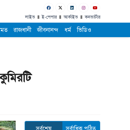
লাইভ
ই-পেপার
আর্কাইভ
কনভার্টার
ামত
রাজধানী
জীবনানন্দ
ধর্ম
ভিডিও
কুমিরটি
সর্বশেষ
সর্বাধিক পঠিত