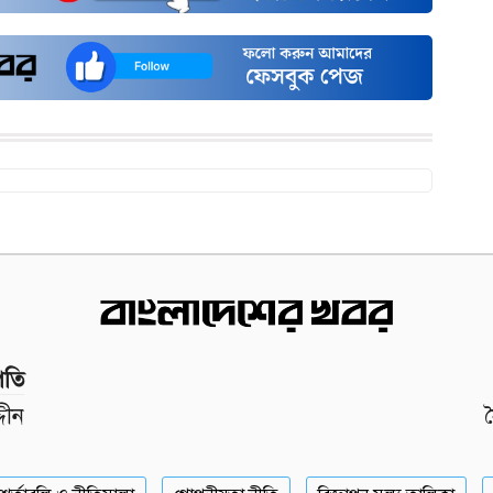
পতি
দীন