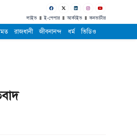
লাইভ
ই-পেপার
আর্কাইভ
কনভার্টার
ামত
রাজধানী
জীবনানন্দ
ধর্ম
ভিডিও
িবাদ