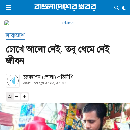
×
ভিডিও
ই-পেপার
লগইন
সারাদেশ
প্রচ্ছদ
সর্বশেষ
চোখে আলো নেই, তবু থেমে নেই
সব বিভাগ
আর্কাইভ
জীবন
কনভার্টার
চরফ্যাশন (ভোলা) প্রতিনিধি
প্রকাশ: ০৭ জুন ২০২৬, ২০:৪১
অ