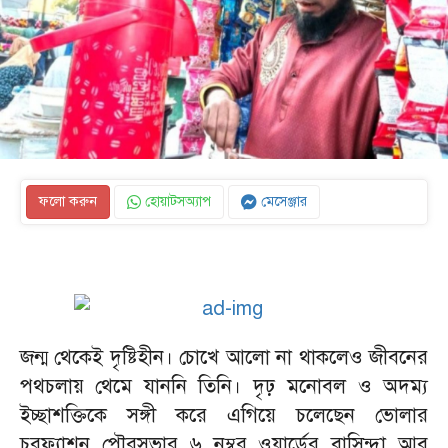
ফলো করুন
হোয়াটসঅ্যাপ
মেসেঞ্জার
জন্ম থেকেই দৃষ্টিহীন। চোখে আলো না থাকলেও জীবনের
পথচলায় থেমে যাননি তিনি। দৃঢ় মনোবল ও অদম্য
ইচ্ছাশক্তিকে সঙ্গী করে এগিয়ে চলেছেন ভোলার
চরফ্যাশন পৌরসভার ৬ নম্বর ওয়ার্ডের বাসিন্দা আবু