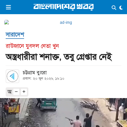
×
ভিডিও
ই-পেপার
লগইন
সারাদেশ
প্রচ্ছদ
সর্বশেষ
রাউজানে যুবদল নেতা খুন
সব বিভাগ
আর্কাইভ
অস্ত্রধারীরা শনাক্ত, তবু গ্রেপ্তার নেই
কনভার্টার
চট্টগ্রাম ব্যুরো
প্রকাশ: ২০ জুন ২০২৬, ১৬:১০
অ