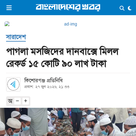
×
ভিডিও
ই-পেপার
লগইন
সারাদেশ
প্রচ্ছদ
সর্বশেষ
পাগলা মসজিদের দানবাক্সে মিলল
সব বিভাগ
আর্কাইভ
রেকর্ড ১৫ কোটি ৯০ লাখ টাকা
কনভার্টার
কিশোরগঞ্জ প্রতিনিধি
প্রকাশ: ২৭ জুন ২০২৬, ২১:৩৩
অ