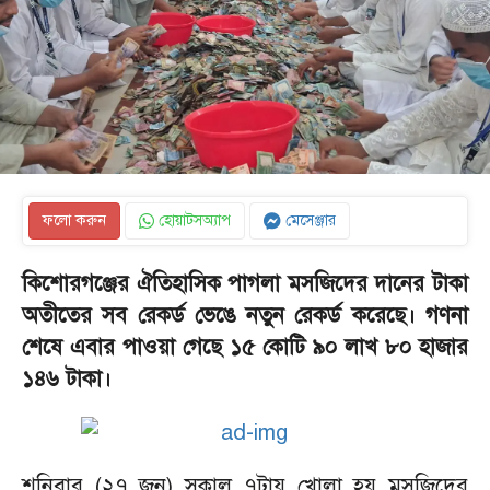
ফলো করুন
হোয়াটসঅ্যাপ
মেসেঞ্জার
কিশোরগঞ্জের ঐতিহাসিক পাগলা মসজিদের দানের টাকা
অতীতের সব রেকর্ড ভেঙে নতুন রেকর্ড করেছে। গণনা
শেষে এবার পাওয়া গেছে ১৫ কোটি ৯০ লাখ ৮০ হাজার
১৪৬ টাকা।
শনিবার (২৭ জুন) সকাল ৭টায় খোলা হয় মসজিদের