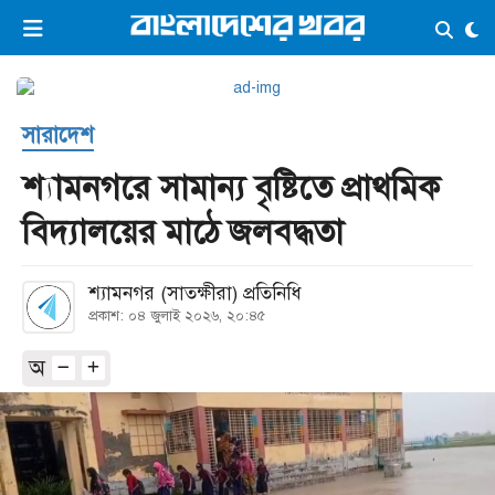
×
ভিডিও
ই-পেপার
লগইন
সারাদেশ
প্রচ্ছদ
সর্বশেষ
শ্যামনগরে সামান্য বৃষ্টিতে প্রাথমিক
সব বিভাগ
আর্কাইভ
বিদ্যালয়ের মাঠে জলবদ্ধতা
কনভার্টার
শ্যামনগর (সাতক্ষীরা) প্রতিনিধি
প্রকাশ: ০৪ জুলাই ২০২৬, ২০:৪৫
অ