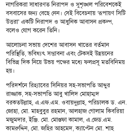
নাগরিকরা সাধারণত নিরাপদ ও সুশৃঙ্খল পরিবেশকেই
বসবাসের জন্য বেছে নেন। সেই বিবেচনায় ‘রূপায়ণ সিটি
উত্তরা’ একটি নিরাপদ ও আধুনিক আবাসন প্রকল্প,
বলেও যোগ করেন তিনি।
আলোচনা সভায় দেশের আবাসন খাতের বর্তমান
পরিস্থিতি, ভবিষ্যৎ সম্ভাবনা এবং টেকসই উন্নয়নের
বিভিন্ন দিক নিয়ে উভয় পক্ষের মধ্যে ফলপ্রসূ মতবিনিময়
হয়।
পরিদর্শনে রিহ্যাবের সিনিয়র সহ-সভাপতি আব্দুর
রাজ্জাক, সহ-সভাপতি আবু খালিদ মোহাম্মদ
বরকতউল্লাহ, এ.এফ.এম. ওবায়দুল্লাহ, পরিচালক ড. এন.
জোহা, মো. মাহবুবুর রহমান, আলহাজ গোলাম কিবরিয়া
মজুমদার, ইঞ্জি. মো. মোস্তফা কামাল, এ.জেড.এম.
কামরুদ্দিন, মো. জহির আহমেদ, ক্যাপ্টেন মো. শাহ