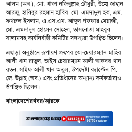
আলম (অব.), মো. খাজা নজিবুল্লাহ চৌধুরী, উম্মে জাহান
আরজু, হাবিবুর রহমান হাবিব, মো. এমদাদুল হক, এম.
ফখরুল ইসলাম, এ.এস.এম. আব্দুল গফ্ফার মেয়াজী,
মো. এমদাদুল হোসেন সোহেল, তাসনোভা মাহবুব
সালামসহ কার্যনির্বাহী কমিটির সদস্যরা উপস্থিত ছিলেন।
এছাড়া অনুষ্ঠানে রূপায়ণ গ্রুপের কো-চেয়ারম্যান মাহির
আলী খান রাতুল, ভাইস চেয়ারম্যান আলী আকবর খান
রতন, সাইফ আলী খান অতুল, উপদেষ্টা ক্যাপ্টেন পি.
জে. উল্লাহ (অব.) এবং প্রতিষ্ঠানের অন্যান্য কর্মকর্তারাও
উপস্থিত ছিলেন।
বাংলাদেশেরখবর/আরকে