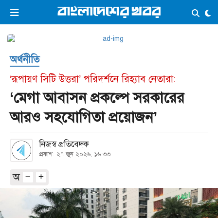
×
ভিডিও
ই-পেপার
লগইন
অর্থনীতি
প্রচ্ছদ
সর্বশেষ
‘রূপায়ণ সিটি উত্তরা’ পরিদর্শনে রিহ্যাব নেতারা:
সব বিভাগ
আর্কাইভ
‘মেগা আবাসন প্রকল্পে সরকারের
কনভার্টার
আরও সহযোগিতা প্রয়োজন’
নিজস্ব প্রতিবেদক
প্রকাশ: ২৭ জুন ২০২৬, ১৬:৩৩
অ