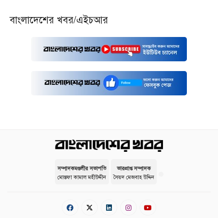
বাংলাদেশের খবর/এইচআর
সম্পাদকমণ্ডলীর সভাপতি
ভারপ্রাপ্ত সম্পাদক
মোস্তফা কামাল মহীউদ্দীন
সৈয়দ মেজবাহ উদ্দিন