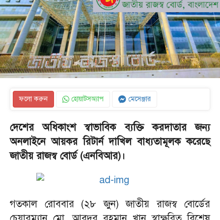
ফলো করুন
হোয়াটসঅ্যাপ
মেসেঞ্জার
দেশের অধিকাংশ স্বাভাবিক ব্যক্তি করদাতার জন্য
অনলাইনে আয়কর রিটার্ন দাখিল বাধ্যতামূলক করেছে
জাতীয় রাজস্ব বোর্ড (এনবিআর)।
গতকাল রোববার (২৮ জুন) জাতীয় রাজস্ব বোর্ডের
চেয়ারম্যান মো. আবদুর রহমান খান স্বাক্ষরিত বিশেষ