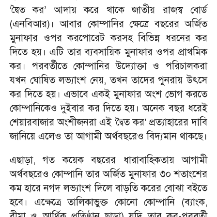
‘দ্বৈত কর’ আদায় করে থাকে জাতীয় রাজস্ব বোর্ড
(এনবিআর)। আবার কোম্পানির ক্ষেত্রে বছরের অর্জিত
মুনাফার ওপর করপোরেট করসহ বিভিন্ন ধরনের কর
দিতে হয়। এটি তার ব্যবসায়িক মুনাফার ওপর প্রাথমিক
কর। পরবর্তীতে কোম্পানির উদ্যোক্তা ও পরিচালকরা
যখন ঘোষিত লভ্যাংশ নেয়, তখন তাদের পুনরায় উৎসে
কর দিতে হয়। এভাবে একই মুনাফার অংশ ভোগ করতে
কোম্পানিকেও দুইবার কর দিতে হয়। অনেক বছর ধরেই
শেয়ারবাজার অংশীজনরা এই ‘দ্বৈত কর’ প্রত্যাহারের দাবি
জানিয়ে এলেও তা আগামী অর্থবছরেও বিদ্যমান থাকছে।
এছাড়া, গত কয়েক বছরের ধারাবাহিকতায় আগামী
অর্থবছরেও কোম্পানি তার অর্জিত মুনাফার ৩০ শতাংশের
কম হারে নগদ লভ্যাংশ দিলে বাড়তি করের বোঝা বইতে
হবে। এক্ষেত্রে তালিকাভুক্ত কোনো কোম্পানি (ব্যাংক,
বীমা ও আর্থিক প্রতিষ্ঠান ছাড়া) যদি তার কর-পরবর্তী