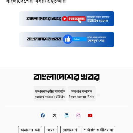
বাংলাদেশের খবর/এইচআর
সম্পাদকমণ্ডলীর সভাপতি
ভারপ্রাপ্ত সম্পাদক
মোস্তফা কামাল মহীউদ্দীন
সৈয়দ মেজবাহ উদ্দিন
আমাদের কথা
আমরা
যোগাযোগ
শর্তাবলি ও নীতিমালা