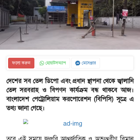
ফলো করুন
হোয়াটসঅ্যাপ
মেসেঞ্জার
দেশের সব তেল ডিপো এবং প্রধান স্থাপনা থেকে জ্বালানি
তেল সরবরাহ ও বিপণন কার্যক্রম বন্ধ থাকবে আজ।
বাংলাদেশ পেট্রোলিয়াম করপোরেশন (বিপিসি) সূত্রে এ
তথ্য জানা গেছে।
তবে এই সময়ে জরুরি আন্তর্জাতিক ও অভ্যন্তরীণ বিমান