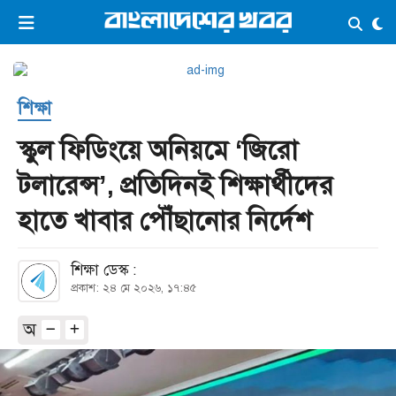
×
ভিডিও
ই-পেপার
লগইন
শিক্ষা
প্রচ্ছদ
সর্বশেষ
স্কুল ফিডিংয়ে অনিয়মে ‘জিরো
সব বিভাগ
আর্কাইভ
টলারেন্স’, প্রতিদিনই শিক্ষার্থীদের
কনভার্টার
হাতে খাবার পৌঁছানোর নির্দেশ
শিক্ষা ডেস্ক :
প্রকাশ: ২৪ মে ২০২৬, ১৭:৪৫
অ