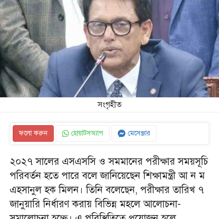
সংগৃহীত
ফলো করুন
হোয়াটসঅ্যাপ
মেসেঞ্জার
২০২৭ সালের এসএসসি ও সমমানের পরীক্ষার সময়সূচি
পরিবর্তন হতে পারে বলে জানিয়েছেন শিক্ষামন্ত্রী আ ন ম
এহসানুল হক মিলন। তিনি বলেছেন, পরীক্ষার তারিখ ৭
জানুয়ারি নির্ধারণ করায় বিভিন্ন মহলে আলোচনা-
সমালোচনা হচ্ছে। এ পরিস্থিতিতে প্রয়োজন হলে