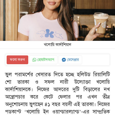
খলোয়ি কার্দাশিয়ান
ফলো করুন
হোয়াটসঅ্যাপ
মেসেঞ্জার
ভুল পরামর্শের খেসারত দিতে হচ্ছে হলিউড রিয়ালিটি
শো তারকা ও সফল নারী উদ্যোক্তা খলোয়ি
কার্দাশিয়ানকে। নিজের আদরের দুটি বিড়ালের নখ
অস্ত্রোপচার করে কেটে ফেলার পর এখন তীব্র
অনুশোচনায় ভুগছেন ৪১ বছর বয়সী এই তারকা। নিজের
পডকাস্ট
‘
খলোয়ি ইন ওয়ান্ডারল্যান্ড’-এর সাম্প্রতিক