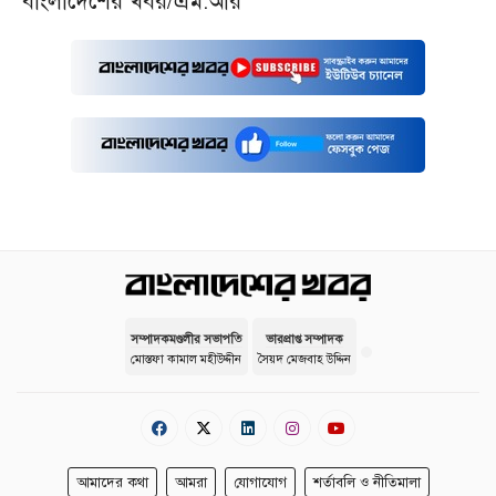
বাংলাদেশের খবর/এম.আর
সম্পাদকমণ্ডলীর সভাপতি
ভারপ্রাপ্ত সম্পাদক
মোস্তফা কামাল মহীউদ্দীন
সৈয়দ মেজবাহ উদ্দিন
আমাদের কথা
আমরা
যোগাযোগ
শর্তাবলি ও নীতিমালা