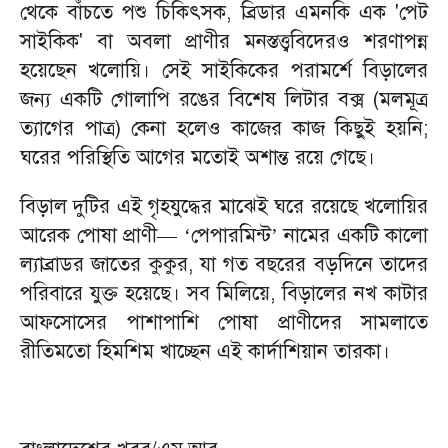
থেকে বাঁচতে পশু চিকিৎসক, ব্রিডার এমনকি এক 'পেট
সাইকিক' বা অবলা প্রাণীর মনস্তত্ত্ববিদেরও শরণাপন্ন
হয়েছেন খলোয়ি। সেই সাইকিকের পরামর্শে বিড়ালের
জন্য একটি গোলাপি রঙের বিশেষ লিটার বক্স (মলমূত্র
ত্যাগের পাত্র) কেনা হলেও কাজের কাজ কিছুই হয়নি;
ঘরের পরিস্থিতি আগের মতোই অশান্ত রয়ে গেছে।
বিড়াল দুটির এই গৃহযুদ্ধের মাঝেই ঘরে রয়েছে খলোয়ির
আরেক পোষা প্রাণী—
‘
পেপারমিন্ট’ নামের একটি কালো
ল্যাব্রাডর জাতের কুকুর, যা গত বছরের বড়দিনে তাদের
পরিবারে যুক্ত হয়েছে। সব মিলিয়ে, বিড়ালের নখ কাটার
আফসোসের পাশাপাশি পোষা প্রাণীদের সামলাতে
রীতিমতো হিমশিম খাচ্ছেন এই কার্দাশিয়ান তারকা।