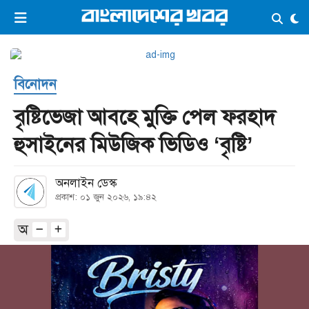
×
ভিডিও
ই-পেপার
লগইন
বিনোদন
প্রচ্ছদ
সর্বশেষ
বৃষ্টিভেজা আবহে মুক্তি পেল ফরহাদ
সব বিভাগ
আর্কাইভ
হুসাইনের মিউজিক ভিডিও ‘বৃষ্টি’
কনভার্টার
অনলাইন ডেস্ক
প্রকাশ: ০১ জুন ২০২৬, ১৯:৪২
অ