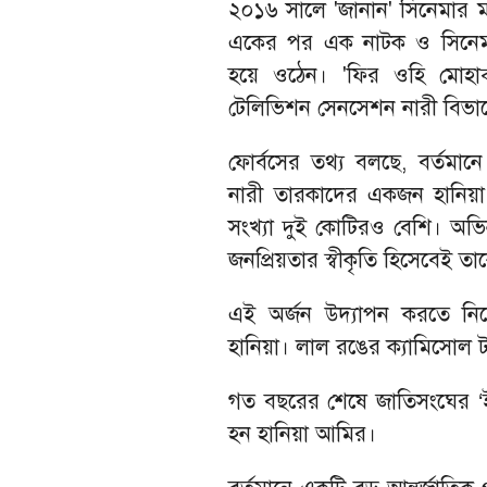
২০১৬ সালে 'জানান' সিনেমার ম
একের পর এক নাটক ও সিনেমায় 
হয়ে ওঠেন। 'ফির ওহি মোহাব
টেলিভিশন সেনসেশন নারী বিভাগে
ফোর্বসের তথ্য বলছে, বর্তমানে 
নারী তারকাদের একজন হানিয়া
সংখ্যা দুই কোটিরও বেশি। অভিন
জনপ্রিয়তার স্বীকৃতি হিসেবেই তাক
এই অর্জন উদ্যাপন করতে নিজে
হানিয়া। লাল রঙের ক্যামিসোল 
গত বছরের শেষে জাতিসংঘের ‘ইউ
হন হানিয়া আমির।