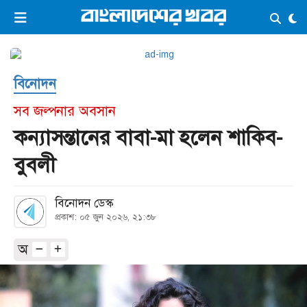
×
ভিডিও
ই-পেপার
লগইন
বিনোদন
প্রচ্ছদ
সর্বশেষ
সব জল্পনার অবসান
সব বিভাগ
আর্কাইভ
কন্যাসন্তানের বাবা-মা হলেন শাকিব-
কনভার্টার
বুবলী
বিনোদন ডেস্ক
প্রকাশ: ০৫ জুন ২০২৬, ২১:৩৮
অ