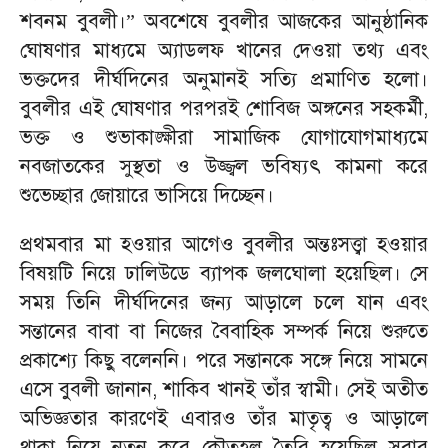
শবনম বুবলী।” অবশেষে বুবলীর আজকের আনুষ্ঠানিক
ঘোষণার মাধ্যমে অ্যাডলফ খানের দেওয়া তথ্য এবং
ভক্তদের দীর্ঘদিনের অনুমানই সত্যি প্রমাণিত হলো।
বুবলীর এই ঘোষণার পরপরই শোবিজ অঙ্গনের সহকর্মী,
ভক্ত ও শুভাকাঙ্ক্ষীরা সামাজিক যোগাযোগমাধ্যমে
নবজাতকের সুস্থতা ও উজ্জ্বল ভবিষ্যৎ কামনা করে
শুভেচ্ছার জোয়ারে ভাসিয়ে দিচ্ছেন।
প্রথমবার মা হওয়ার আগেও বুবলীর অন্তঃসত্ত্বা হওয়ার
বিষয়টি নিয়ে ঢালিউডে ব্যাপক জলঘোলা হয়েছিল। সে
সময় তিনি দীর্ঘদিনের জন্য আড়ালে চলে যান এবং
সন্তানের বাবা বা নিজের বৈবাহিক সম্পর্ক নিয়ে শুরুতে
প্রকাশ্যে কিছু বলেননি। পরে সন্তানকে সঙ্গে নিয়ে সামনে
এসে বুবলী জানান, শাকিব খানই তাঁর স্বামী। সেই অতীত
অভিজ্ঞতার কারণেই এবারও তাঁর মাতৃত্ব ও আড়ালে
থাকা নিয়ে নতুন করে কৌতুহল তৈরি হয়েছিল সবার