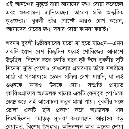
এই আনন্দের মুহূর্তে যারা আমাদের জন্য দোয়া করেছেন
এবং শুভকামনা জানিয়েছেন, তাদের প্রতি আন্তরিক
কৃতজ্ঞতা।
”
বুবলী তাঁর পোস্টে আরও যোগ করেন,
‘
আমাদের মেয়ের জন্য সবার দোয়া কামনা করছি।
’
শবনম বুবলী দ্বিতীয়বারের মতো মা হতে যাচ্ছেন
—
এমন
একটি গুঞ্জন বেশ কিছুদিন ধরেই শোবিজের আকাশে
উড়ছিল। বিশেষ করে চলতি বছর দুই ঈদে বুবলীর দুটি
সিনেমা মুক্তি পেলেও সেগুলোর প্রচারণায় তাঁকে সশরীরে
মাঠে বা গণমাধ্যমে তেমন সক্রিয় দেখা যায়নি, যা এই
গুঞ্জনকে আরও উসকে দেয়। সম্প্রতি প্রখ্যাত
কোরিওগ্রাফার অ্যাডলফ খানের একটি ফেসবুক পোস্টকে
কেন্দ্র করে এই আলোচনা নতুন মাত্রা পায়। বুবলীর সঙ্গে
তোলা একটি ছবি প্রকাশ করে অ্যাডলফ খান
লিখেছিলেন,
“
মাতৃত্ব সুন্দর! কন্যাসন্তান আল্লাহর বড়
নেয়ামত, বিশেষ উপহার। অভিনন্দন আর অনেক দোয়া