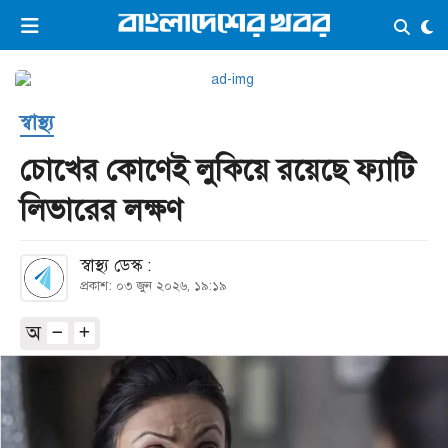
×
ভিডিও
ই-পেপার
লগইন
স্বাস্থ্য
প্রচ্ছদ
সর্বশেষ
চোখের কোণেই লুকিয়ে রয়েছে ফ্যাটি
সব বিভাগ
আর্কাইভ
‍লিভারের লক্ষণ
কনভার্টার
স্বাস্থ্য ডেস্ক :
প্রকাশ: ০৩ জুন ২০২৬, ১৯:১৯
অ