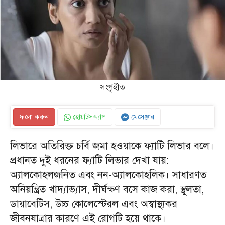
সংগৃহীত
ফলো করুন
হোয়াটসঅ্যাপ
মেসেঞ্জার
লিভারে অতিরিক্ত চর্বি জমা হওয়াকে ফ্যাটি লিভার বলে।
প্রধানত দুই ধরনের ফ্যাটি লিভার দেখা যায়:
অ্যালকোহলজনিত এবং নন-অ্যালকোহলিক। সাধারণত
অনিয়ন্ত্রিত খাদ্যাভ্যাস, দীর্ঘক্ষণ বসে কাজ করা, স্থূলতা,
ডায়াবেটিস, উচ্চ কোলেস্টেরল এবং অস্বাস্থ্যকর
জীবনযাত্রার কারণে এই রোগটি হয়ে থাকে।