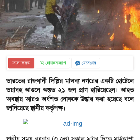
ফলো করুন
হোয়াটসঅ্যাপ
মেসেঞ্জার
ভারতের রাজধানী দিল্লির মালব্য নগরের একটি হোটেলে
ভয়াবহ আগুনে অন্তত ২১ জন প্রাণ হারিয়েছেন। আহত
অবস্থায় আরও অর্ধশত লোককে উদ্ধার করা হয়েছে বলে
জানিয়েছে স্থানীয় কর্তৃপক্ষ।
স্থানীয় সময় বুধবার (৩ জুন) সকাল ৯টার দিকে মাইকাশা