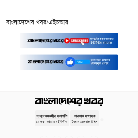
বাংলাদেশের খবর/এইচআর
সম্পাদকমণ্ডলীর সভাপতি
ভারপ্রাপ্ত সম্পাদক
মোস্তফা কামাল মহীউদ্দীন
সৈয়দ মেজবাহ উদ্দিন