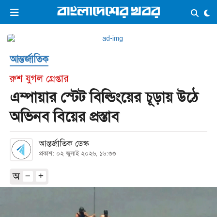
×
ভিডিও
ই-পেপার
লগইন
আন্তর্জাতিক
প্রচ্ছদ
সর্বশেষ
রুশ যুগল গ্রেপ্তার
সব বিভাগ
আর্কাইভ
এম্পায়ার স্টেট বিল্ডিংয়ের চূড়ায় উঠে
কনভার্টার
অভিনব বিয়ের প্রস্তাব
আন্তর্জাতিক ডেস্ক
প্রকাশ: ০২ জুলাই ২০২৬, ১৬:৩৩
অ