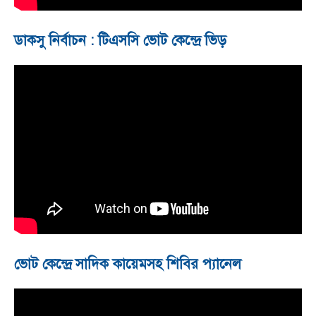
ডাকসু নির্বাচন : টিএসসি ভোট কেন্দ্রে ভিড়
ভোট কেন্দ্রে সাদিক কায়েমসহ শিবির প্যানেল