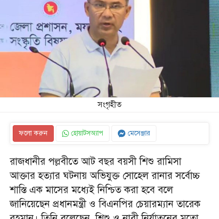
সংগৃহীত
ফলো করুন
হোয়াটসঅ্যাপ
মেসেঞ্জার
রাজধানীর পল্লবীতে আট বছর বয়সী শিশু রামিসা
আক্তার হত্যার ঘটনায় অভিযুক্ত সোহেল রানার সর্বোচ্চ
শাস্তি এক মাসের মধ্যেই নিশ্চিত করা হবে বলে
জানিয়েছেন প্রধানমন্ত্রী ও বিএনপির চেয়ারম্যান তারেক
রহমান। তিনি বলেছেন, শিশু ও নারী নির্যাতনের মতো