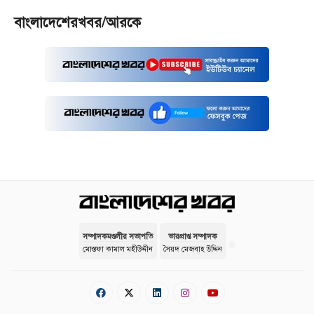
বাংলাদেশেরখবর/আরকে
সম্পাদকমণ্ডলীর সভাপতি
ভারপ্রাপ্ত সম্পাদক
মোস্তফা কামাল মহীউদ্দীন
সৈয়দ মেজবাহ উদ্দিন