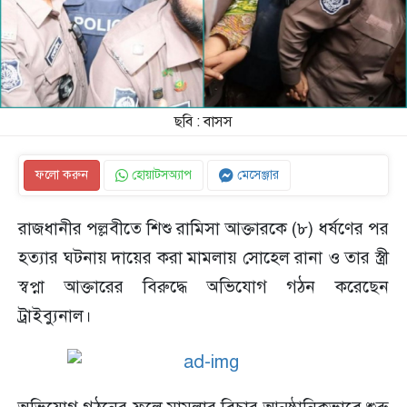
ছবি : বাসস
ফলো করুন
হোয়াটসঅ্যাপ
মেসেঞ্জার
রাজধানীর পল্লবীতে শিশু রামিসা আক্তারকে (৮) ধর্ষণের পর
হত্যার ঘটনায় দায়ের করা মামলায় সোহেল রানা ও তার স্ত্রী
স্বপ্না আক্তারের বিরুদ্ধে অভিযোগ গঠন করেছেন
ট্রাইব্যুনাল।