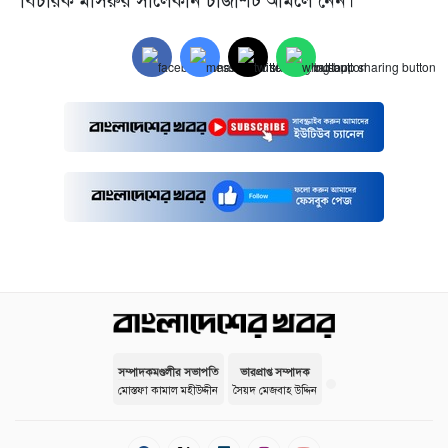
বিচারক মাসরুর সালেকীন চার্জশিট আমলে নেন।
সম্পাদকমণ্ডলীর সভাপতি
ভারপ্রাপ্ত সম্পাদক
মোস্তফা কামাল মহীউদ্দীন
সৈয়দ মেজবাহ উদ্দিন