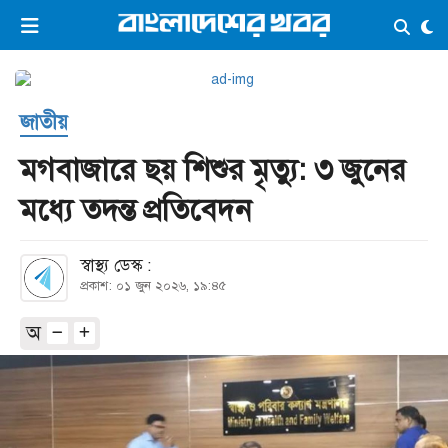
×
ভিডিও
ই-পেপার
লগইন
জাতীয়
প্রচ্ছদ
সর্বশেষ
মগবাজারে ছয় শিশুর মৃত্যু: ৩ জুনের
সব বিভাগ
আর্কাইভ
মধ্যে তদন্ত প্রতিবেদন
কনভার্টার
স্বাস্থ্য ডেস্ক :
প্রকাশ: ০১ জুন ২০২৬, ১৯:৪৫
অ