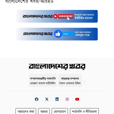
বাংলাদেশের খবর/আরইউ
সম্পাদকমণ্ডলীর সভাপতি
ভারপ্রাপ্ত সম্পাদক
মোস্তফা কামাল মহীউদ্দীন
সৈয়দ মেজবাহ উদ্দিন
আমাদের কথা
আমরা
যোগাযোগ
শর্তাবলি ও নীতিমালা