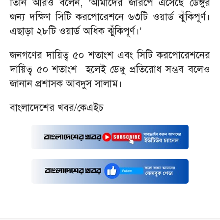
তিনি আরও বলেন, ‘আমাদের জরিপে এসেছে ডেঙ্গুর
জন্য দক্ষিণ সিটি করপোরেশনে ৬৩টি ওয়ার্ড ঝুঁকিপূর্ণ।
এছাড়া ২৮টি ওয়ার্ড অধিক ঝুঁকিপূর্ণ।’
জনগণের দায়িত্ব ৫০ শতাংশ এবং সিটি করপোরেশনের
দায়িত্ব ৫০ শতাংশ হলেই ডেঙ্গু প্রতিরোধ সম্ভব বলেও
জানান প্রশাসক আবদুস সালাম।
বাংলাদেশের খবর/কেএইচ