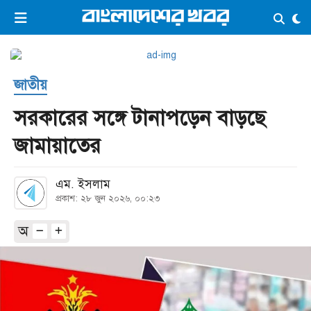
×
ভিডিও
ই-পেপার
লগইন
জাতীয়
প্রচ্ছদ
সর্বশেষ
সরকারের সঙ্গে টানাপড়েন বাড়ছে
সব বিভাগ
আর্কাইভ
জামায়াতের
কনভার্টার
এম. ইসলাম
প্রকাশ: ২৮ জুন ২০২৬, ০০:২৩
অ