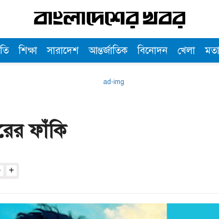
তি
শিক্ষা
সারাদেশ
আন্তর্জাতিক
বিনোদন
খেলা
মত
করের ফাঁকি