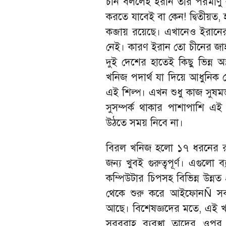
চীন বললেই ইরান তাঁর পরমাণু 
করতে যাবেই বা কেন! দ্বিতীয়ত, হ
কব্জায় রয়েছে। এখানেও ইরানের
নেই। কারণ ইরান তো চীনের জাহ
দুই দেশের হাতেই কিছু ভিন্ন অস
খনিজ পদার্থ যা দিয়ে আধুনিক সে
এই শিল্প। এখন শুধু কাজ সুষম
সুসম্পর্ক থাকার পাশাপাশি এ
উঠতে সময় নিবে না।
বিরল খনিজ হলো ১৭ ধরনের রাস
জন্য খুবই গুরুত্বপূর্ণ। এগুলো ব
কম্পিউটার চিপসহ বিভিন্ন উন্নত
থেকে শুরু করে আইফোনÑ সব
আছে। বিশেষজ্ঞদের মতে, এই খাত
সরবরাহ ব্যবস্থা তাদের ওপর ন