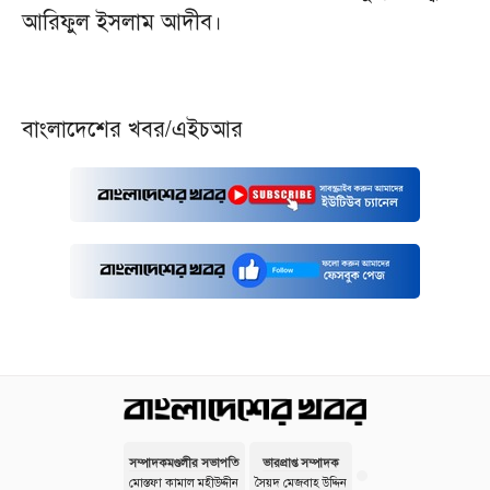
আরিফুল ইসলাম আদীব।
বাংলাদেশের খবর/এইচআর
সম্পাদকমণ্ডলীর সভাপতি
ভারপ্রাপ্ত সম্পাদক
মোস্তফা কামাল মহীউদ্দীন
সৈয়দ মেজবাহ উদ্দিন