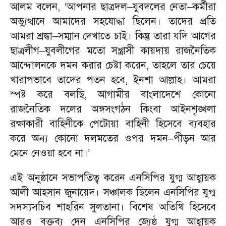
আলম বলেন, ‘আপনার ছাত্রদল–যুবদলের নেতা–কর্মীরা
অভ্যুত্থানে আমাদের সহযোদ্ধা ছিলেন। তাদের প্রতি
আমরা শ্রদ্ধা–সম্মান দেখাতে চাই। কিন্তু তারা যদি আগের
ছাত্রলীগ–যুবলীগের মতো সন্ত্রাসী কায়দায় রাজনৈতিক
আন্দোলনকে দমন করার চেষ্টা করেন, তাহলে তার চেয়ে
খারাপভাবে তাদের পতন হবে, ইনশা আল্লাহ। আমরা
স্পষ্ট করে বলছি, আগামীর বাংলাদেশে কোনো
রাজনৈতিক দলের অঙ্গসংগঠন কিংবা আইনশৃঙ্খলা
রক্ষাকারী বাহিনীকে পেটোয়া বাহিনী হিসেবে ব্যবহার
করে অন্য কোনো দলমতের ওপর দমন–পীড়ন আর
মেনে নেওয়া হবে না।’
এই অনুষ্ঠানে সভাপতিত্ব করেন এনসিপির যুগ্ম আহ্বায়ক
আলী আহসান জুনায়েদ। সঞ্চালক ছিলেন এনসিপির যুগ্ম
সদস্যসচিব শাহরিন সুলতানা। বিশেষ অতিথি হিসেবে
আরও বক্তব্য দেন এনসিপির জ্যেষ্ঠ যুগ্ম আহ্বায়ক