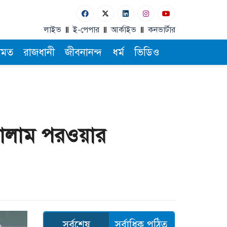
লাইভ
ই-পেপার
আর্কাইভ
কনভার্টার
ামত
রাজধানী
জীবনানন্দ
ধর্ম
ভিডিও
 গোলাম পরওয়ার
সর্বশেষ
সর্বাধিক পঠিত