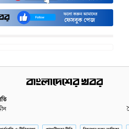
পতি
দীন