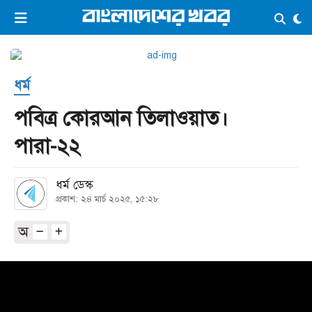
×
ভিডিও
ই-পেপার
লগইন
ধর্ম
প্রচ্ছদ
সর্বশেষ
পবিত্র কোরআন তিলাওয়াত।
সব বিভাগ
আর্কাইভ
পারা-২২
কনভার্টার
ধর্ম ডেস্ক
প্রকাশ: ২৪ মার্চ ২০২৫, ১৫:২৮
অ