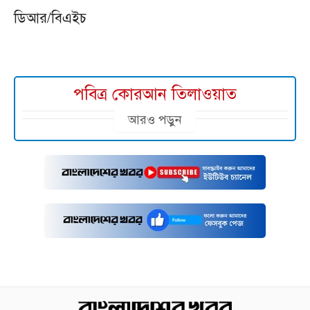
ডিআর/বিএইচ
পবিত্র কোরআন তিলাওয়াত
আরও পড়ুন