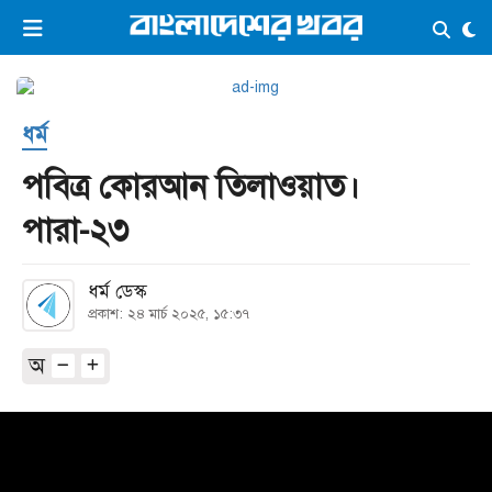
×
ভিডিও
ই-পেপার
লগইন
ধর্ম
প্রচ্ছদ
সর্বশেষ
পবিত্র কোরআন তিলাওয়াত।
সব বিভাগ
আর্কাইভ
পারা-২৩
কনভার্টার
ধর্ম ডেস্ক
প্রকাশ: ২৪ মার্চ ২০২৫, ১৫:৩৭
অ