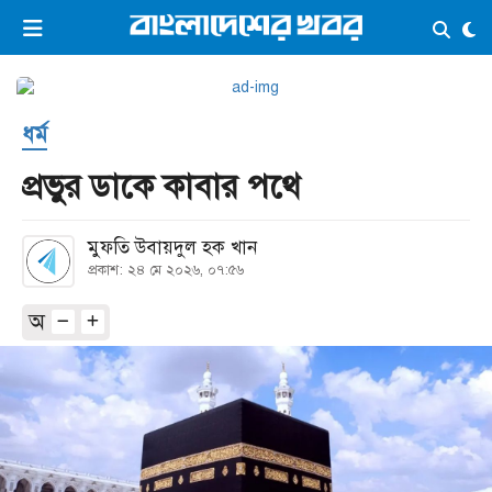
×
ভিডিও
ই-পেপার
লগইন
ধর্ম
প্রচ্ছদ
সর্বশেষ
প্রভুর ডাকে কাবার পথে
সব বিভাগ
আর্কাইভ
মুফতি উবায়দুল হক খান
কনভার্টার
প্রকাশ: ২৪ মে ২০২৬, ০৭:৫৬
অ