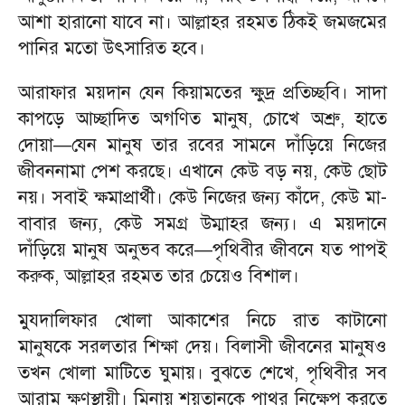
আশা হারানো যাবে না। আল্লাহর রহমত ঠিকই জমজমের
পানির মতো উৎসারিত হবে।
​আরাফার ময়দান যেন কিয়ামতের ক্ষুদ্র প্রতিচ্ছবি। সাদা
কাপড়ে আচ্ছাদিত অগণিত মানুষ, চোখে অশ্রু, হাতে
দোয়া—যেন মানুষ তার রবের সামনে দাঁড়িয়ে নিজের
জীবননামা পেশ করছে। এখানে কেউ বড় নয়, কেউ ছোট
নয়। সবাই ক্ষমাপ্রার্থী। কেউ নিজের জন্য কাঁদে, কেউ মা-
বাবার জন্য, কেউ সমগ্র উম্মাহর জন্য। এ ময়দানে
দাঁড়িয়ে মানুষ অনুভব করে—পৃথিবীর জীবনে যত পাপই
করুক, আল্লাহর রহমত তার চেয়েও বিশাল।
​মুযদালিফার খোলা আকাশের নিচে রাত কাটানো
মানুষকে সরলতার শিক্ষা দেয়। বিলাসী জীবনের মানুষও
তখন খোলা মাটিতে ঘুমায়। বুঝতে শেখে, পৃথিবীর সব
আরাম ক্ষণস্থায়ী। মিনায় শয়তানকে পাথর নিক্ষেপ করতে