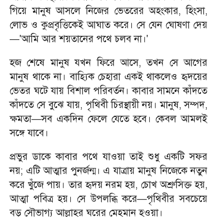
গিয়ে মানুষ আসলে নিজের ভেতরের অহংকার, হিংসা,
লোভ ও কুপ্রবৃত্তিকেই আঘাত করে। সে যেন ঘোষণা দেয়
—'আমি আর শয়তানের পথে চলব না।'
​হজ শেষে মানুষ যখন ফিরে আসে, তখন সে আগের
মানুষ থাকে না। বাহ্যিক চেহারা একই থাকলেও হৃদয়ের
ভেতর ঘটে যায় বিশাল পরিবর্তন। কাবার সামনে কাঁদতে
কাঁদতে সে বুঝে যায়, পৃথিবী চিরস্থায়ী নয়। মানুষ, সম্পদ,
ক্ষমতা—সব একদিন ফেলে যেতে হবে। কেবল আমলই
সঙ্গে যাবে।
​প্রভুর ডাকে কাবার পথে যাওয়া তাই শুধু একটি সফর
নয়; এটি আত্মার পুনর্জন্ম। এ যাত্রায় মানুষ নিজেকে নতুন
করে খুঁজে পায়। তার হৃদয় নরম হয়, চোখ অশ্রুসিক্ত হয়,
আত্মা পবিত্র হয়। সে উপলব্ধি করে—পৃথিবীর সবচেয়ে
বড় সৌভাগ্য আল্লাহর ঘরের মেহমান হওয়া।