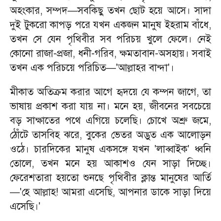
অহংকার, সম্পদ—সবকিছু তখন ছোট হয়ে আসে। সাদা
দুই টুকরো কাপড় পরে যখন একজন মানুষ ইহরাম বাঁধে,
তখন সে যেন পৃথিবীর সব পরিচয় খুলে ফেলে। নেই
কোনো রাজা-প্রজা, ধনী-গরিব, ক্ষমতাবান-অসহায়। সবাই
তখন এক পরিচয়ে পরিচিত—'আল্লাহর বান্দা'।
​মীকাত অতিক্রম করার আগে হৃদয়ে যে কম্পন জাগে, তা
ভাষায় প্রকাশ করা যায় না। মনে হয়, জীবনের সবচেয়ে
বড় সাক্ষাতের পথে এগিয়ে চলেছি। চোখে অশ্রু জমে,
ঠোঁটে তাসবিহ ঝরে, বুকের ভেতর অদ্ভুত এক আলোড়ন
ওঠে। চারদিকের মানুষ একসঙ্গে যখন 'লাব্বাইক' ধ্বনি
তোলে, তখন মনে হয় আকাশও যেন সাড়া দিচ্ছে।
ফেরেশতারা হয়তো শুনছে পৃথিবীর ক্লান্ত মানুষের আর্তি
—'হে আল্লাহ! আমরা এসেছি, আপনার ডাকে সাড়া দিয়ে
এসেছি।'