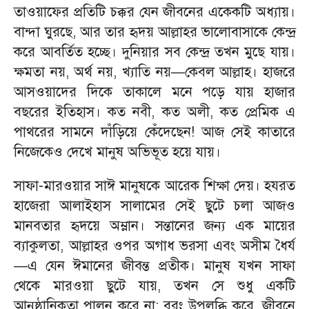
​তাওয়াফের প্রতিটি চক্কর যেন জীবনের একেকটি অধ্যায়।
বান্দা ঘুরছে, আর তার হৃদয় আল্লাহর ভালোবাসাকে কেন্দ্র
করে আবর্তিত হচ্ছে। দুনিয়ার সব কেন্দ্র তখন মুছে যায়।
ক্ষমতা নয়, অর্থ নয়, খ্যাতি নয়—কেবল আল্লাহ। হাজরে
আসওয়াদের দিকে তাকালে মনে পড়ে যায় হাজার
বছরের ইতিহাস। কত নবী, কত অলী, কত প্রেমিক এ
পাথরের সামনে দাঁড়িয়ে কেঁদেছেন! আজ সেই কাতারে
নিজেকেও দেখে মানুষ অভিভূত হয়ে যায়।
​সাফা-মারওয়ার সাঈ মানুষকে আরেক শিক্ষা দেয়। হযরত
হাজেরা আলাইহাস সালামের সেই ছুটে চলা আজও
মানবতার হৃদয়ে অম্লান। সন্তানের জন্য এক মায়ের
ব্যাকুলতা, আল্লাহর ওপর অগাধ ভরসা এবং অসীম ধৈর্য
—এ যেন ঈমানের জীবন্ত প্রতীক। মানুষ যখন সাফা
থেকে মারওয়া ছুটে যায়, তখন সে শুধু একটি
আনুষ্ঠানিকতা পালন করে না; বরং উপলব্ধি করে, জীবনে