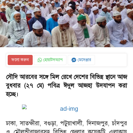
ফলো করুন
হোয়াটসঅ্যাপ
মেসেঞ্জার
সৌদি আরবের সঙ্গে মিল রেখে দেশের বিভিন্ন স্থানে আজ
বুধবার (২৭ মে) পবিত্র ঈদুল আজহা উদযাপন করা
হচ্ছে।
‎ঢাকা, সাতক্ষীরা, বগুড়া, পটুয়াখালী, দিনাজপুর, চাঁদপুর
ও মৌলভীবাজারসহ বিভিন্ন জেলার কয়েকটি এলাকায়