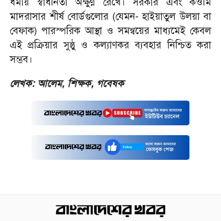
ধর্মীয় স্বাধীনতা অক্ষুণ্ণ রেখে। সরকার এবং কওমি
মাদরাসার শীর্ষ বোর্ডগুলোর (যেমন- হাইয়াতুল উলয়া বা
বেফাক) পারস্পরিক আস্থা ও সমন্বয়ের মাধ্যমেই কেবল
এই প্রক্রিয়ার সুষ্ঠু ও কল্যাণকর ব্যবহার নিশ্চিত করা
সম্ভব।
লেখক: আলেম, শিক্ষক, গবেষক