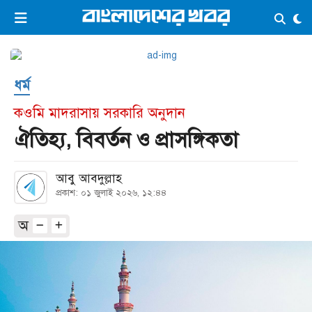
×
ভিডিও
ই-পেপার
লগইন
ধর্ম
প্রচ্ছদ
সর্বশেষ
কওমি মাদরাসায় সরকারি অনুদান
সব বিভাগ
আর্কাইভ
ঐতিহ্য, বিবর্তন ও প্রাসঙ্গিকতা
কনভার্টার
আবু আবদুল্লাহ
প্রকাশ: ০১ জুলাই ২০২৬, ১২:৪৪
অ